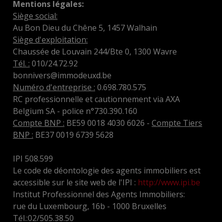
Mentions légales:
Siège social:
Au Bon Dieu du Chêne 5, 1457 Walhain
Siège d'exploitation:
Chaussée de Louvain 244/Bte 0, 1300 Wavre
Tél. :
010/24.72.92
bonnivers@immodeuxd.be
Numéro d'entreprise :
0.698.780.575
RC professionnelle et cautionnement via AXA
Belgium SA - police n°730.390.160
Compte BNP :
BE59 0018 4030 6026 -
Compte Tiers
BNP :
BE37 0019 6739 5628
IPI 508.599
Le code de déontologie des agents immobiliers est
accessible sur le site web de l'IPI :
http://www.ipi.be
Institut Professionnel des Agents Immobiliers:
rue du Luxembourg, 16b - 1000 Bruxelles
Tél.:02/505.38.50