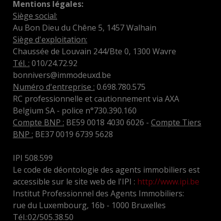
Mentions légales:
Siège social:
Au Bon Dieu du Chêne 5, 1457 Walhain
Siège d'exploitation:
Chaussée de Louvain 244/Bte 0, 1300 Wavre
Tél. :
010/24.72.92
bonnivers@immodeuxd.be
Numéro d'entreprise :
0.698.780.575
RC professionnelle et cautionnement via AXA
Belgium SA - police n°730.390.160
Compte BNP :
BE59 0018 4030 6026 -
Compte Tiers
BNP :
BE37 0019 6739 5628
IPI 508.599
Le code de déontologie des agents immobiliers est
accessible sur le site web de l'IPI :
http://www.ipi.be
Institut Professionnel des Agents Immobiliers:
rue du Luxembourg, 16b - 1000 Bruxelles
Tél.:02/505.38.50