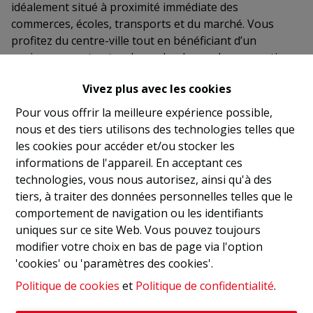
idéalement situé à proximité immédiate des
commerces, écoles, transports et du marché. Vous
profitez du centre-ville tout en bénéficiant d’un
environnement naturel, proche de nombreux sentiers
de promenade. - Parking extérieur et remise en
Vivez plus avec les cookies
option - 7 appartements en formule “Coup de Pouce”
(CDP) : ± 25% de réduction sur le prix HTVA
Pour vous offrir la meilleure expérience possible,
(conditions sur demande) - TVA possible à 6% (selon
nous et des tiers utilisons des technologies telles que
conditions de la circulaire 2025/C/48 du 28.07.2025)
les cookies pour accéder et/ou stocker les
Infos, prix et descriptif complet : 010/81.43.03
informations de l'appareil. En acceptant ces
technologies, vous nous autorisez, ainsi qu'à des
tiers, à traiter des données personnelles telles que le
IMMEUBLES
:
comportement de navigation ou les identifiants
4 blocs d'appartements avec entrées distinctes
:
uniques sur ce site Web. Vous pouvez toujours
- Blocs A et B repris dans la Rue de l'Abattoir
modifier votre choix en bas de page via l'option
- Blocs C et D repris dans la Rue du Grand Moulin
'cookies' ou 'paramètres des cookies'.
Immeubles composés d'un rez-de-chaussée, d'un
Politique de cookies
et
Politique de confidentialité
.
premier et d'un deuxième étage