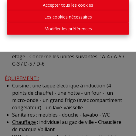
Accepter tous les cookies
PROPOSITIONS
:
Appartements / Duplex / Rez-de-chaussée de 2 ou
Les cookies nécessaires
3 chambres avec terrasse ou balcon
Extérieur
: jardin commun - emplacements de
Modifier les préférences
parking - remises - un local vélos commun - un
emplacements pour poubelles à puce
Grenier
: repris dans 5 appartements, sis au 2ème
étage - Concerne les unités suivantes : A-4 / A-5 /
C-3 / D-5 / D-6
ÉQUIPEMENT :
Cuisine
: une taque électrique à induction (4
points de chauffe) - une hotte - un four - un
micro-onde - un grand frigo (avec compartiment
congélateur) - un lave-vaisselle
Sanitaires
: meubles - douche - lavabo - WC
Chauffage
: individuel au gaz de ville - Chaudière
de marque Vaillant