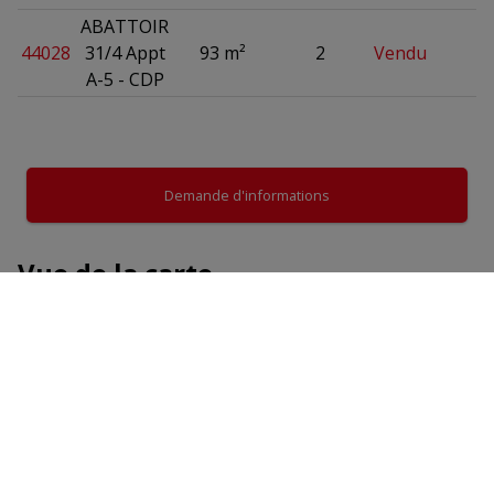
ABATTOIR
44028
31/4 Appt
93 m²
2
Vendu
A-5 - CDP
Demande d'informations
Vue de la carte