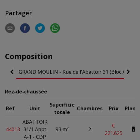
Partager
Composition
GRAND MOULIN - Rue de l'Abattoir 31 (Bloc A)
GRA
Rez-de-chaussée
Superficie
Ref
Unit
Chambres
Prix
Plan
totale
ABATTOIR
€
44013
31/1 Appt
93 m²
2
221.625
A-1 - CDP