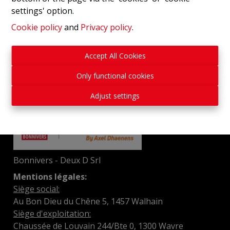
settings' option.
Cookie policy
and
Privacy policy
.
Accept All Cookies
Only functional cookies
Adjust settings
Bonnivers - Deux D Srl
Mentions légales:
Siège social:
Au Bon Dieu du Chêne 5, 1457 Walhain
Siège d'exploitation:
Chaussée de Louvain 244/Bte 0, 1300 Wavre