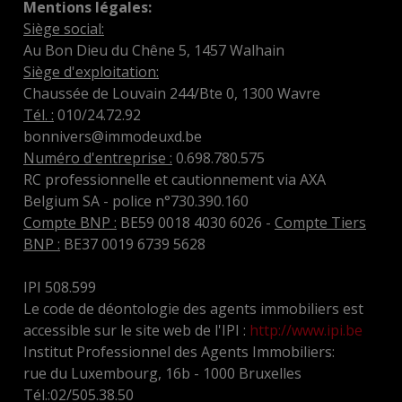
Mentions légales:
Siège social:
Au Bon Dieu du Chêne 5, 1457 Walhain
Siège d'exploitation:
Chaussée de Louvain 244/Bte 0, 1300 Wavre
Tél. :
010/24.72.92
bonnivers@immodeuxd.be
Numéro d'entreprise :
0.698.780.575
RC professionnelle et cautionnement via AXA
Belgium SA - police n°730.390.160
Compte BNP :
BE59 0018 4030 6026 -
Compte Tiers
BNP :
BE37 0019 6739 5628
IPI 508.599
Le code de déontologie des agents immobiliers est
accessible sur le site web de l'IPI :
http://www.ipi.be
Institut Professionnel des Agents Immobiliers:
rue du Luxembourg, 16b - 1000 Bruxelles
Tél.:02/505.38.50