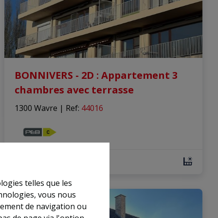
BONNIVERS - 2D : Appartement 3
chambres avec terrasse
1300 Wavre
|
Ref
: 
44016
3
1
115 m²
logies telles que les
chnologies, vous nous
VENDU
rtement de navigation ou