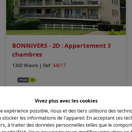
BONNIVERS - 2D : Appartement 3
chambres
1300 Wavre
|
Ref
: 
44017
3
1
100 m²
1
Vivez plus avec les cookies
re expérience possible, nous et des tiers utilisons des techno
 stocker les informations de l'appareil. En acceptant ces te
VENDU
tiers, à traiter des données personnelles telles que le compo