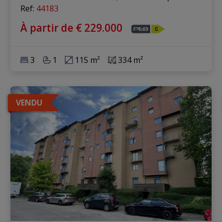
Ref
: 
44183
À partir de € 229.000
3
1
115 m²
334 m²
VENDU