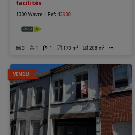
facilités
1300 Wavre
|
Ref
: 
43988
3
1
1
170 m²
208 m²
VENDU