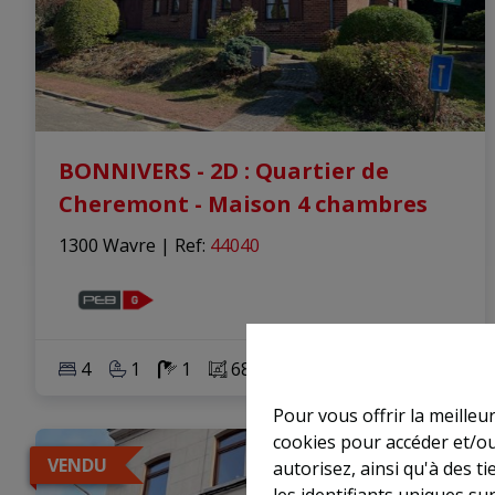
BONNIVERS - 2D : Quartier de
Cheremont - Maison 4 chambres
1300 Wavre
|
Ref
: 
44040
4
1
1
683 m²
1
Pour vous offrir la meilleu
cookies pour accéder et/ou
VENDU
autorisez, ainsi qu'à des 