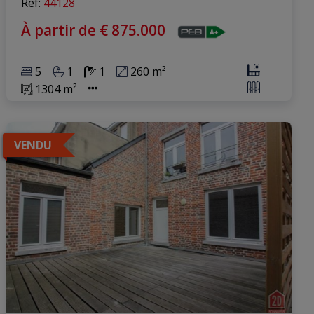
Ref
: 
44128
À partir de € 875.000
5
1
1
260 m²
1304 m²
VENDU