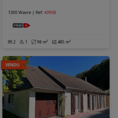
1300 Wavre
|
Ref
: 
43958
2
1
98 m²
485 m²
VENDU