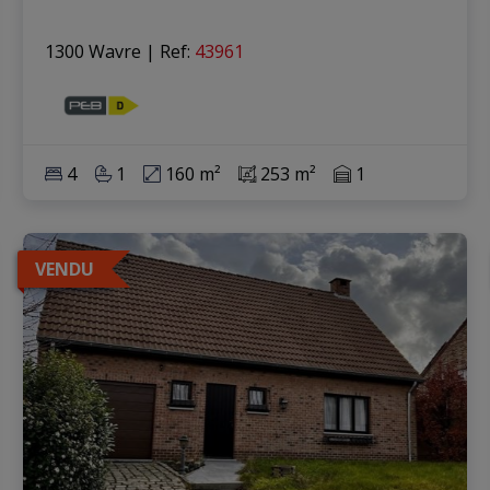
1300 Wavre
|
Ref
: 
43961
4
1
160 m²
253 m²
1
VENDU