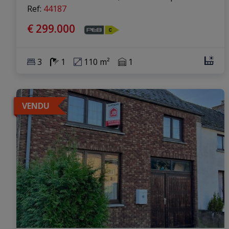
Ref
: 
44187
€ 299.000
3
1
110 m²
1
VENDU