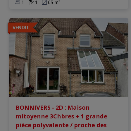
1
1
65 m²
VENDU
BONNIVERS - 2D : Maison
mitoyenne 3Chbres + 1 grande
pièce polyvalente / proche des