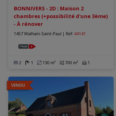
BONNIVERS - 2D : Maison 2
chambres (+possibilité d'une 3ème)
- À rénover
1457 Walhain-Saint-Paul
|
Ref
: 
44141
2
1
130 m²
700 m²
1
VENDU