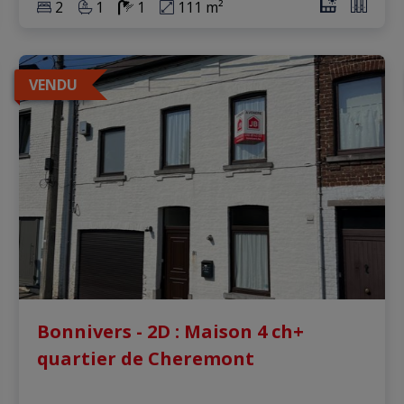
2
1
1
111 m²
VENDU
Bonnivers - 2D : Maison 4 ch+
quartier de Cheremont