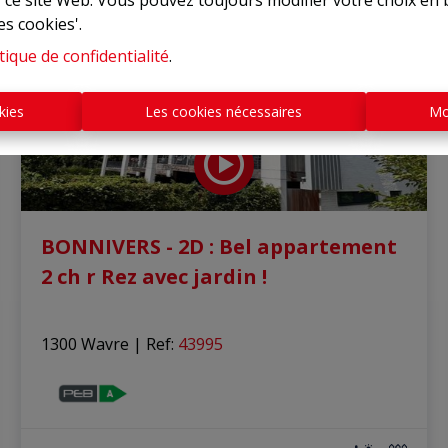
r ce site Web. Vous pouvez toujours modifier votre choix en 
es cookies'.
tique de confidentialité
.
kies
Les cookies nécessaires
Mo
BONNIVERS - 2D : Bel appartement
2 ch r Rez avec jardin !
1300 Wavre
|
Ref
: 
43995