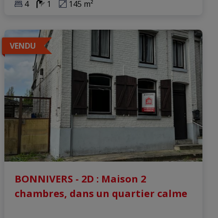
4
1
145 m²
VENDU
BONNIVERS - 2D : Maison 2
chambres, dans un quartier calme