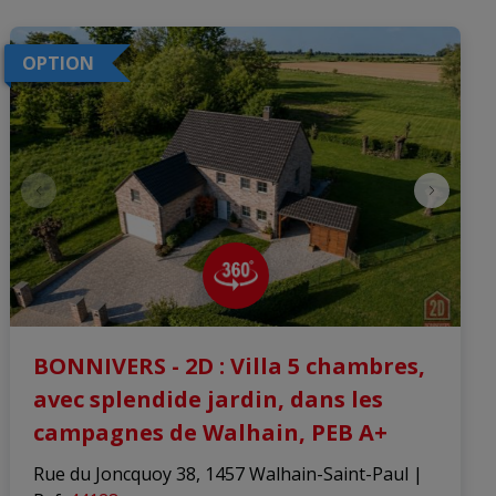
OPTION
BONNIVERS - 2D : Villa 5 chambres,
avec splendide jardin, dans les
campagnes de Walhain, PEB A+
Rue du Joncquoy 38, 1457 Walhain-Saint-Paul
|