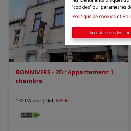
les identifiants uniques su
'cookies' ou 'paramètres d
Politique de cookies
et
Poli
Accepter tous les coo
BONNIVERS - 2D : Appartement 1
chambre
1300 Wavre
|
Ref
: 
43996