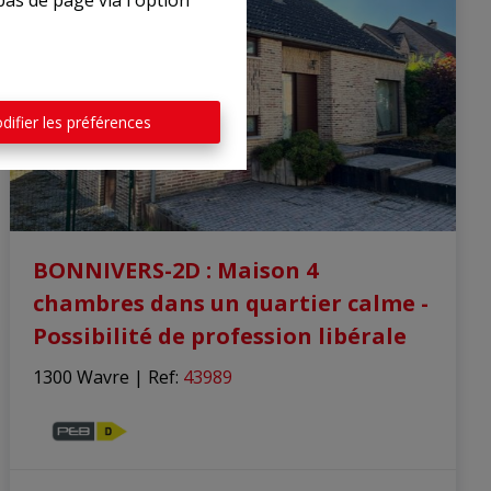
bas de page via l'option
difier les préférences
BONNIVERS-2D : Maison 4
chambres dans un quartier calme -
Possibilité de profession libérale
1300 Wavre
|
Ref
: 
43989