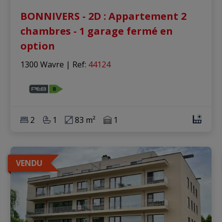
BONNIVERS - 2D : Appartement 2
chambres - 1 garage fermé en
option
1300 Wavre
|
Ref
: 
44124
2
1
83 m²
1
VENDU