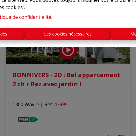
r ce site Web. Vous pouvez toujours modifier votre choix en 
es cookies'.
tique de confidentialité
.
kies
Les cookies nécessaires
Mo
BONNIVERS - 2D : Bel appartement
2 ch r Rez avec jardin !
1300 Wavre
|
Ref
: 
43995