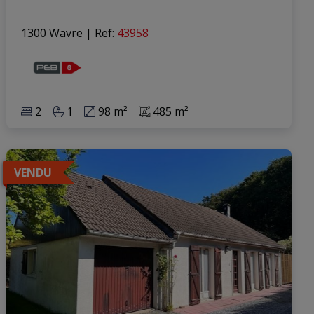
1300 Wavre
|
Ref
: 
43958
2
1
98 m²
485 m²
VENDU