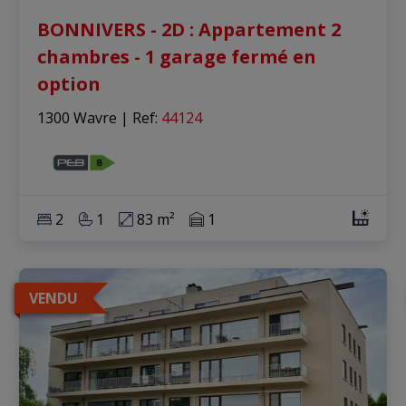
BONNIVERS - 2D : Appartement 2
chambres - 1 garage fermé en
option
1300 Wavre
|
Ref
: 
44124
2
1
83 m²
1
VENDU