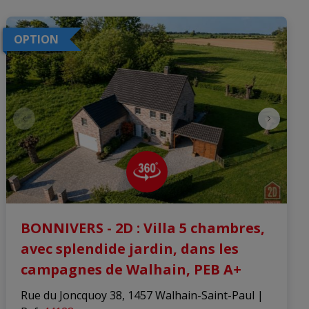
OPTION
BONNIVERS - 2D : Villa 5 chambres,
avec splendide jardin, dans les
campagnes de Walhain, PEB A+
Rue du Joncquoy 38, 1457 Walhain-Saint-Paul
|