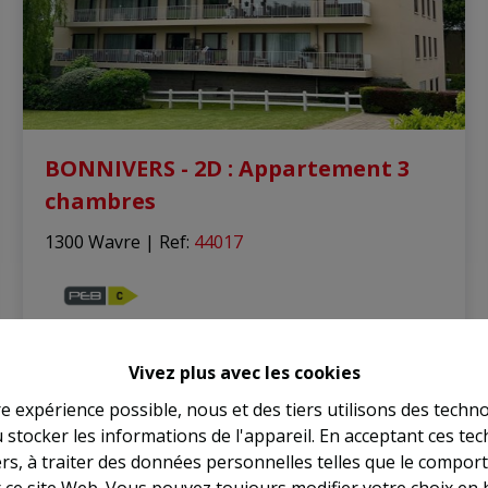
BONNIVERS - 2D : Appartement 3
chambres
1300 Wavre
|
Ref
: 
44017
3
1
100 m²
1
Vivez plus avec les cookies
re expérience possible, nous et des tiers utilisons des techno
 stocker les informations de l'appareil. En acceptant ces te
VENDU
tiers, à traiter des données personnelles telles que le compo