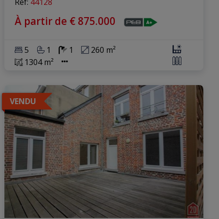
Ref
: 
44128
À partir de € 875.000
5
1
1
260 m²
1304 m²
VENDU