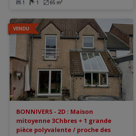
1
1
65 m²
VENDU
BONNIVERS - 2D : Maison
mitoyenne 3Chbres + 1 grande
pièce polyvalente / proche des