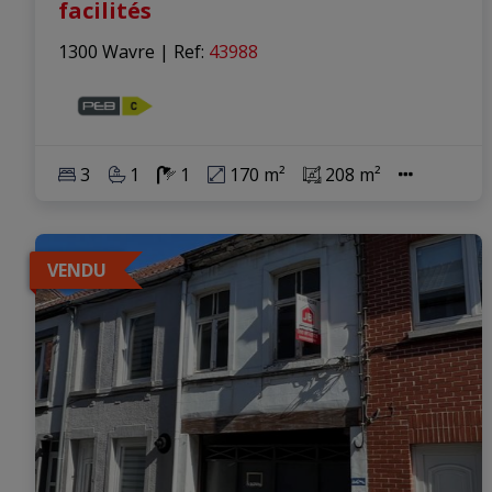
facilités
1300 Wavre
|
Ref
: 
43988
3
1
1
170 m²
208 m²
VENDU