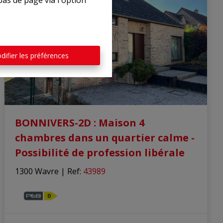
bas de page via l'option
difier les préférences
BONNIVERS-2D : Maison 4
chambres dans un quartier calme -
Possibilité de profession libérale
1300 Wavre
|
Ref
: 
43989