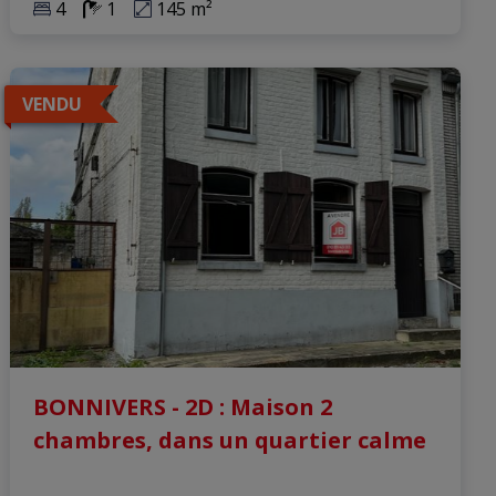
4
1
145 m²
VENDU
BONNIVERS - 2D : Maison 2
chambres, dans un quartier calme