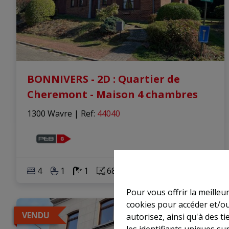
BONNIVERS - 2D : Quartier de
Cheremont - Maison 4 chambres
1300 Wavre
|
Ref
: 
44040
4
1
1
683 m²
1
Pour vous offrir la meilleu
cookies pour accéder et/ou
VENDU
autorisez, ainsi qu'à des 