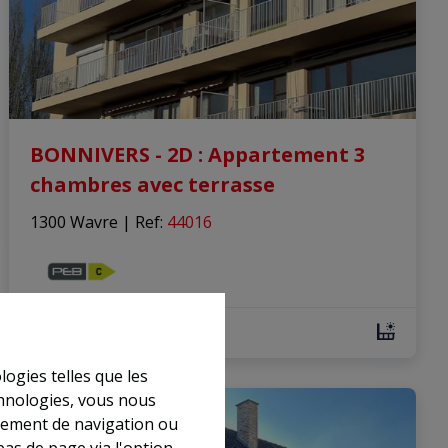
BONNIVERS - 2D : Appartement 3
chambres avec terrasse
1300 Wavre
|
Ref
: 
44016
3
1
115 m²
logies telles que les
chnologies, vous nous
VENDU
rtement de navigation ou