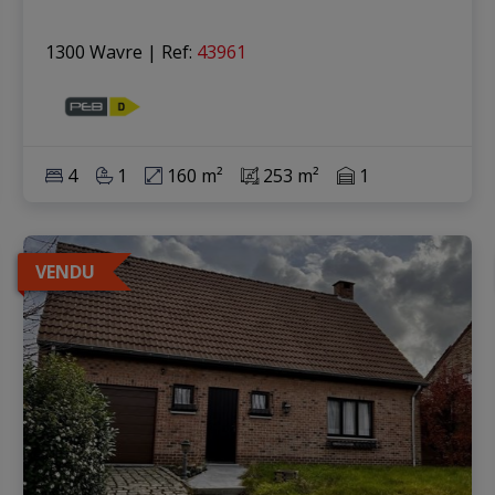
1300 Wavre
|
Ref
: 
43961
4
1
160 m²
253 m²
1
VENDU