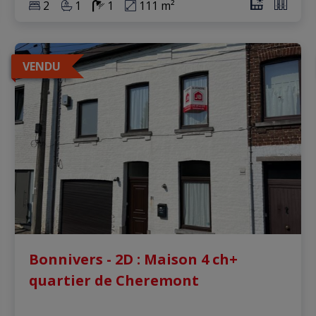
2
1
1
111 m²
VENDU
Bonnivers - 2D : Maison 4 ch+
quartier de Cheremont