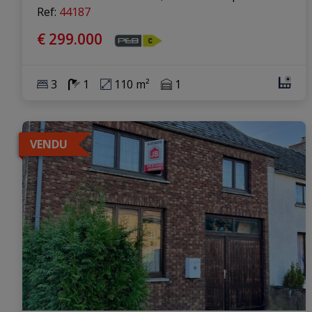
Ref
: 
44187
€ 299.000
3
1
110 m²
1
VENDU