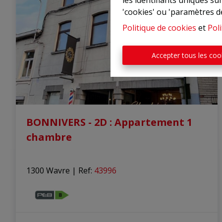
les identifiants uniques su
'cookies' ou 'paramètres d
Politique de cookies
et
Poli
Accepter tous les coo
BONNIVERS - 2D : Appartement 1
chambre
1300 Wavre
|
Ref
: 
43996