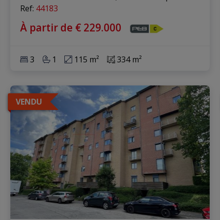
Ref
: 
44183
À partir de € 229.000
3
1
115 m²
334 m²
VENDU