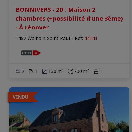
BONNIVERS - 2D : Maison 2
chambres (+possibilité d'une 3ème)
- À rénover
1457 Walhain-Saint-Paul
|
Ref
: 
44141
2
1
130 m²
700 m²
1
VENDU