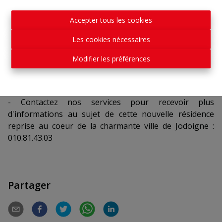
ou à vélo
Accepter tous les cookies
- PEB : B - Ref. Appt. A-1 - conditions coup de pouce sur
Les cookies nécessaires
:
www.apibw.be
Modifier les préférences
- OPTIONS : emplacement de parking 7.000€ Htva /
remise 4.000€ Htva
- Contactez nos services pour recevoir plus
d'informations au sujet de cette nouvelle résidence
reprise au coeur de la charmante ville de Jodoigne :
010.81.43.03
Partager