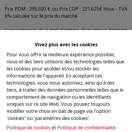
Prix PDM : 295.500 € ou Prix CDP : 221.625€ Htva - TVA
6% calculée sur le prix du marché.
Il se compose: d'un hall d'entrée, d'un séjour donnant
vers la terrasse et avec cuisine ouverte, d'une
buanderie/chaufferie, d'une toilette, d'une salle de
Vivez plus avec les cookies
douche et de deux chambres.
Pour vous offrir la meilleure expérience possible,
nous et des tiers utilisons des technologies telles que
A deux pas du coeur de ville, vous profiterez de la
les cookies pour accéder et/ou stocker les
proximité des commerces, des transports en commun,
informations de l'appareil. En acceptant ces
des écoles, ainsi que du marché hebdomadaire.
technologies, vous nous autorisez, ainsi qu'à des
tiers, à traiter des données personnelles telles que le
Située en zone rurale, la Résidence "Grand Moulin" est
comportement de navigation ou les identifiants
aussi proche d'un réseau de sentiers champêtres
uniques sur ce site Web. Vous pouvez toujours
serpentant entre vallées, marais, châteaux, fermes et
modifier votre choix en bas de page via l'option
églises.
'cookies' ou 'paramètres des cookies'.
Vous serez séduits par l'harmonie entre nature et
Politique de cookies
et
Politique de confidentialité
.
patrimoine, ce qui vous promet de belles balades à pied