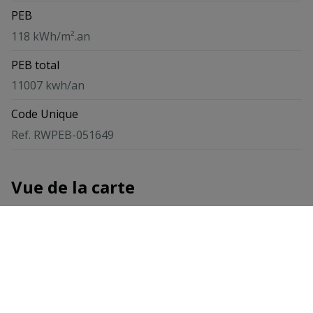
PEB
118 kWh/m².an
PEB total
11007 kwh/an
Code Unique
Ref. RWPEB-051649
Vue de la carte