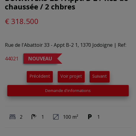
chaussée / 2 chbres
€ 318.500
Rue de l'Abattoir 33 - Appt B-2 1, 1370 Jodoigne
|
Ref:
44021
NOUVEAU
Précédent
Voir projet
Suivant
Demande d'informations
2
1
100 m²
1