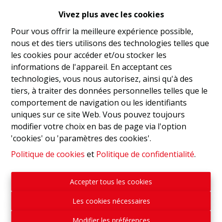
Vivez plus avec les cookies
Située en zone rurale, la Résidence "Grand Moulin" est
Pour vous offrir la meilleure expérience possible,
aussi proche d'un réseau de sentiers champêtres
nous et des tiers utilisons des technologies telles que
serpentant entre vallées, marais, châteaux, fermes et
les cookies pour accéder et/ou stocker les
églises. Vous serez séduits par l'harmonie entre nature
informations de l'appareil. En acceptant ces
et patrimoine, ce qui vous promet de belles balades à
technologies, vous nous autorisez, ainsi qu'à des
pied ou à vélo
tiers, à traiter des données personnelles telles que le
comportement de navigation ou les identifiants
- PEB : B - Prix : 318.500€ Htva - Ref. Appt. B-2
uniques sur ce site Web. Vous pouvez toujours
modifier votre choix en bas de page via l'option
- OPTIONS : emplacement de parking 7.000€ Htva /
'cookies' ou 'paramètres des cookies'.
remise 4.000€ Htva
Politique de cookies
et
Politique de confidentialité
.
Contactez nos services pour recevoir plus
d'informations au sujet de cette nouvelle résidence
Accepter tous les cookies
reprise au coeur de la charmante ville de Jodoigne :
010.81.43.03
Les cookies nécessaires
Modifier les préférences