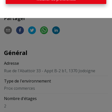
Partager
Général
Adresse
Rue de l'Abattoir 33 - Appt B-2 b1, 1370 Jodoigne
Type de l'environnement
Prox commerces
Nombre d'étages
2