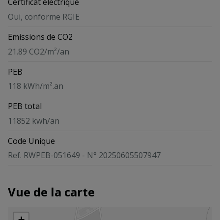
Certificat électrique
Oui, conforme RGIE
Emissions de CO2
21.89 CO2/m²/an
PEB
118 kWh/m².an
PEB total
11852 kwh/an
Code Unique
Ref. RWPEB-051649 - N° 20250605507947
Vue de la carte