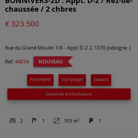
BONNIVERS-2D : Appt. D-2 / Rez-de-
chaussée / 2 chbres
€ 323.500
Rue du Grand Moulin 1/A - Appt D-2 2, 1370 Jodoigne
|
Ref:
44034
NOUVEAU
Précédent
Voir projet
Suivant
Demande d'informations
2
1
103 m²
1