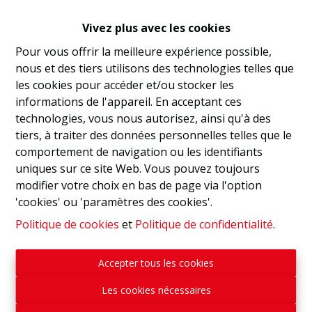
des écoles, ainsi que du marché hebdomadaire.
Vivez plus avec les cookies
Située en zone rurale, la Résidence "Grand Moulin" est
aussi proche d'un réseau de sentiers champêtres
Pour vous offrir la meilleure expérience possible,
serpentant entre vallées, marais, châteaux, fermes et
nous et des tiers utilisons des technologies telles que
églises. Vous serez séduits par l'harmonie entre nature
les cookies pour accéder et/ou stocker les
et patrimoine, ce qui vous promet de belles balades à
informations de l'appareil. En acceptant ces
pied ou à vélo
technologies, vous nous autorisez, ainsi qu'à des
tiers, à traiter des données personnelles telles que le
- PEB : B - Prix : 323.500€ Htva - Ref. Appt. D-2
comportement de navigation ou les identifiants
uniques sur ce site Web. Vous pouvez toujours
- OPTIONS : emplacement de parking 7.000€ Htva /
modifier votre choix en bas de page via l'option
remise 4.000€ Htva
'cookies' ou 'paramètres des cookies'.
Politique de cookies
et
Politique de confidentialité
.
Contactez nos services pour recevoir plus
d'informations au sujet de cette nouvelle résidence
Accepter tous les cookies
reprise au coeur de la charmante ville de Jodoigne :
010.81.43.03
Les cookies nécessaires