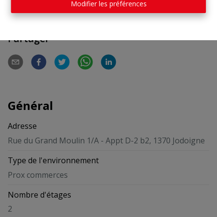
Modifier les préférences
Partager
Général
Adresse
Rue du Grand Moulin 1/A - Appt D-2 b2, 1370 Jodoigne
Type de l'environnement
Prox commerces
Nombre d'étages
2