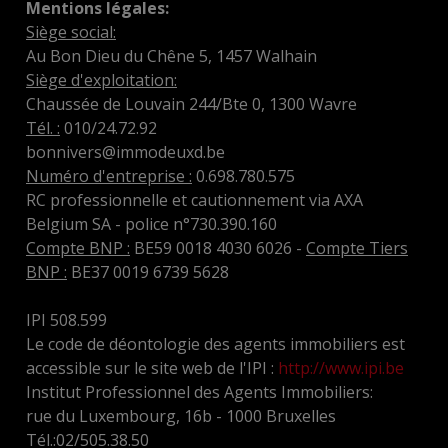
Mentions légales:
Siège social:
Au Bon Dieu du Chêne 5, 1457 Walhain
Siège d'exploitation:
Chaussée de Louvain 244/Bte 0, 1300 Wavre
Tél. :
010/24.72.92
bonnivers@immodeuxd.be
Numéro d'entreprise :
0.698.780.575
RC professionnelle et cautionnement via AXA
Belgium SA - police n°730.390.160
Compte BNP :
BE59 0018 4030 6026 -
Compte Tiers
BNP :
BE37 0019 6739 5628
IPI 508.599
Le code de déontologie des agents immobiliers est
accessible sur le site web de l'IPI :
http://www.ipi.be
Institut Professionnel des Agents Immobiliers:
rue du Luxembourg, 16b - 1000 Bruxelles
Tél.:02/505.38.50