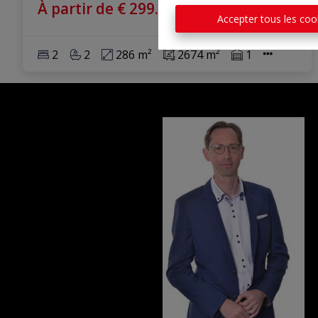
À partir de € 299.000
Accepter tous les coo
2
2
286 m²
2674 m²
1