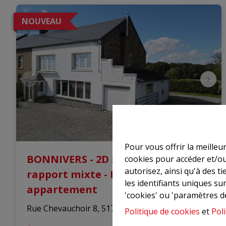
NOUVEAU
Pour vous offrir la meilleu
BONNIVERS - 2D : Immeuble de
cookies pour accéder et/ou
autorisez, ainsi qu'à des 
rapport mixte - Rez commercial + 1
les identifiants uniques su
appartement
'cookies' ou 'paramètres d
Rue Chevauchoir 8, 5170 Lesve
|
Ref
: 
44195
Politique de cookies
et
Poli