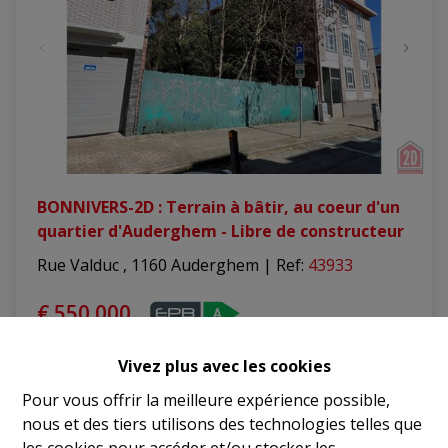
BONNIVERS-2D : Terrain à bâtir, au coeur d'un
quartier d'Auderghem - Libre de constructeur
Rue Valduc , 1160 Auderghem
|
Ref
: 
43933
€ 550.000
Vivez plus avec les cookies
330 m²
Pour vous offrir la meilleure expérience possible,
nous et des tiers utilisons des technologies telles que
les cookies pour accéder et/ou stocker les