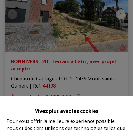
BONNIVERS - 2D : Terrain à bâtir, avec projet
accepté
Chemin du Captage - LOT 1 , 1435 Mont-Saint-
Guibert
|
Ref
: 
44198
À partir de € 135.000
Vivez plus avec les cookies
326 m²
Pour vous offrir la meilleure expérience possible,
nous et des tiers utilisons des technologies telles que