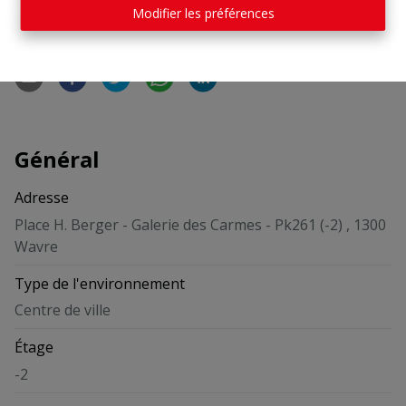
Modifier les préférences
Partager
Général
Adresse
Place H. Berger - Galerie des Carmes - Pk261 (-2) , 1300
Wavre
Type de l'environnement
Centre de ville
Étage
-2