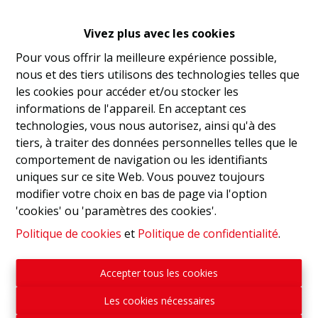
Au coeur du centre ville de Wavre et à proximité des
Vivez plus avec les cookies
commerces, BONNIVERS - 2D vous présente un
emplacement de parking sous-terrain.
Pour vous offrir la meilleure expérience possible,
nous et des tiers utilisons des technologies telles que
Idéalement situé, il offre un confort de parcage facile
les cookies pour accéder et/ou stocker les
pour les personnes habitant le centre ville ou les
informations de l'appareil. En acceptant ces
commerçants
technologies, vous nous autorisez, ainsi qu'à des
tiers, à traiter des données personnelles telles que le
Une porte électrique referme et sécurise ce parking
comportement de navigation ou les identifiants
privatif.
uniques sur ce site Web. Vous pouvez toujours
modifier votre choix en bas de page via l'option
Obligation locative à respecter - Pour véhicule de
'cookies' ou 'paramètres des cookies'.
maximum 2M de haut - Prix : 12.500€
Politique de cookies
et
Politique de confidentialité
.
📞 Contactez-nous ! 010.24.72.92 -
Accepter tous les cookies
bonnivers@immodeuxd.be
Les cookies nécessaires