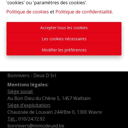
'cookies' ou 'paramètres des cookies'.
Politique de cookies
et
Politique de confidentialité
.
Accepter tous les cookies
Les cookies nécessaires
Modifier les préférences
Bonnivers - Deux D Srl
Mentions légales:
Siège social:
Au Bon Dieu du Chêne 5, 1457 Walhain
Siège d'exploitation:
Chaussée de Louvain 244/Bte 0, 1300 Wavre
Tél. :
010/24.72.92
bonnivers@immodeuxd.be